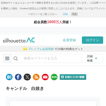
当Webサイトはよりよいユーザー体験を実現するためにCookieを使用しています。これ以降ページ
を遷移した場合、Cookieの設定および使用に同意したことになります。詳細についてはプライバシ
ーポリシーをご覧ください。
詳細
同意
1600
総会員数
万人
突破！
会員登録
ログイン
プレミアム会員登録
で14個の特典をゲット
詳細
▼
検索
キャンドル 白抜き