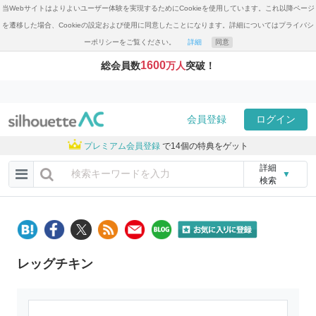
当Webサイトはよりよいユーザー体験を実現するためにCookieを使用しています。これ以降ページ
を遷移した場合、Cookieの設定および使用に同意したことになります。詳細についてはプライバシ
ーポリシーをご覧ください。
詳細
同意
1600
総会員数
万人
突破！
会員登録
ログイン
プレミアム会員登録
で14個の特典をゲット
詳細
▼
検索
レッグチキン