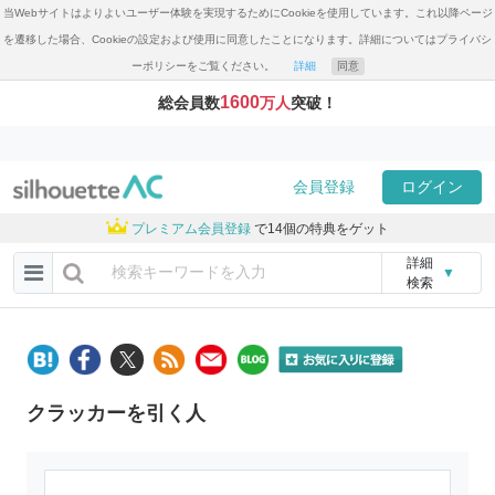
当Webサイトはよりよいユーザー体験を実現するためにCookieを使用しています。これ以降ページ
を遷移した場合、Cookieの設定および使用に同意したことになります。詳細についてはプライバシ
ーポリシーをご覧ください。
詳細
同意
1600
総会員数
万人
突破！
会員登録
ログイン
プレミアム会員登録
で14個の特典をゲット
詳細
▼
検索
クラッカーを引く人