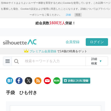
当Webサイトはよりよいユーザー体験を実現するためにCookieを使用しています。これ以降ページ
を遷移した場合、Cookieの設定および使用に同意したことになります。詳細についてはプライバシ
ーポリシーをご覧ください。
詳細
同意
1600
総会員数
万人
突破！
会員登録
ログイン
プレミアム会員登録
で14個の特典をゲット
詳細
▼
検索
手袋 ひも付き