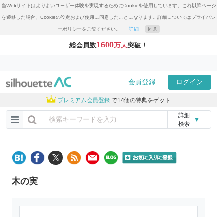
当Webサイトはよりよいユーザー体験を実現するためにCookieを使用しています。これ以降ページ
を遷移した場合、Cookieの設定および使用に同意したことになります。詳細についてはプライバシ
ーポリシーをご覧ください。
詳細
同意
1600
総会員数
万人
突破！
会員登録
ログイン
プレミアム会員登録
で14個の特典をゲット
詳細
▼
検索
木の実