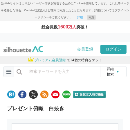
当Webサイトはよりよいユーザー体験を実現するためにCookieを使用しています。これ以降ページ
を遷移した場合、Cookieの設定および使用に同意したことになります。詳細についてはプライバシ
ーポリシーをご覧ください。
詳細
同意
1600
総会員数
万人
突破！
会員登録
ログイン
プレミアム会員登録
で14個の特典をゲット
詳細
▼
検索
プレゼント俯瞰 白抜き