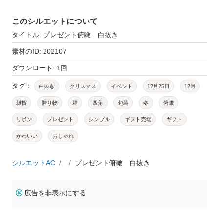
このシルエットについて
タイトル: プレゼント俯瞰 白抜き
素材のID: 202107
ダウンロード: 1回
タグ：
白抜き
クリスマス
イベント
12月25日
12月
雑貨
贈り物
箱
四角
包装
冬
俯瞰
リボン
プレゼント
シンプル
ギフト売場
ギフト
かわいい
おしゃれ
シルエットAC
プレゼント俯瞰 白抜き
広告を非表示にする