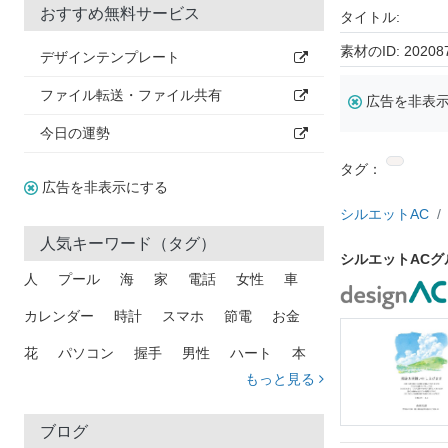
おすすめ無料サービス
タイトル:
素材のID: 20208
デザインテンプレート
ファイル転送・ファイル共有
広告を非表
今日の運勢
タグ：
広告を非表示にする
シルエットAC
人気キーワード（タグ）
シルエットAC
人
プール
海
家
電話
女性
車
カレンダー
時計
スマホ
節電
お金
花
パソコン
握手
男性
ハート
本
もっと見る
矢印
猫
手
メール
トラック
木
犬
吹き出し
カメラ
星
プレゼント
ブログ