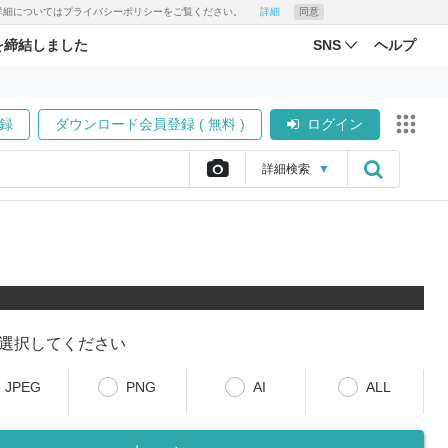
す。詳細についてはプライバシーポリシーをご覧ください。
詳細
同意
を締結しました
SNS
ヘルプ
録
ダウンロード会員登録 ( 無料 )
ログイン
詳細
検索
▼
選択してください
JPEG
PNG
AI
ALL