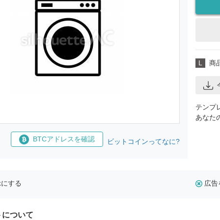
L
商
テンプ
あなた
BTCアドレスを確認
ビットコインってなに?
示にする
広告
トについて