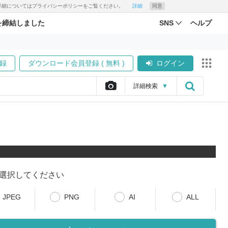
す。詳細についてはプライバシーポリシーをご覧ください。
詳細
同意
を締結しました
SNS
ヘルプ
録
ダウンロード会員登録 ( 無料 )
ログイン
詳細
検索
▼
選択してください
JPEG
PNG
AI
ALL