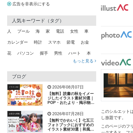
広告を非表示にする
人気キーワード（タグ）
人
プール
海
家
電話
女性
車
カレンダー
時計
スマホ
節電
お金
花
パソコン
握手
男性
ハート
本
もっと見る
矢印
猫
手
メール
トラック
木
犬
吹き出し
カメラ
星
プレゼント
ブログ
飛行機
グラフ
ビル
魚
家族
書類
2026年08月07日
イラストAC
【無料】読書の秋をイメー
歩く
工場
会社
太陽
キラキラ
ジしたイラスト素材30選｜
POP・おたより・掲示物に
おすすめ
人物
虫眼鏡
花火
電車
ビジネス
このシルエットは
2026年07月28日
お役立ち情報
し放題です。
子供
作業員
葉
相談
ピクトグラム
【無料でかわいく】七五三
フォトブックにおすすめの
このページのフ
イラスト素材30選｜和風の
ックすると、フ