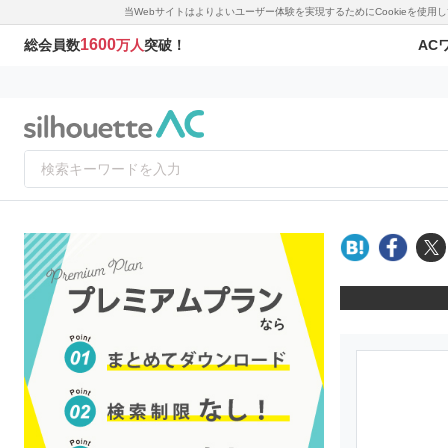
当Webサイトはよりよいユーザー体験を実現するためにCookieを使
1600
AC
総会員数
万人
突破！