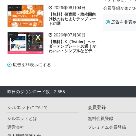
飾り付け素材が揃う
2026年08月04日
会員登録がまだ
テンプレート
【無料】保育園・幼稚園向
け秋のおたよりテンプレー
広告を非表
ト24選
2026年07月30日
デザイン
【無料】X（Twitter）ヘッ
ダーテンプレート30選｜か
わいい・シンプルなどデザ
イン別に紹介
広告を非表示にする
昨日のダウンロード数：2,555
シルエットについて
会員登録
シルエットとは
無料会員登録
運営会社
プレミアム会員登録
個人情報保護方針