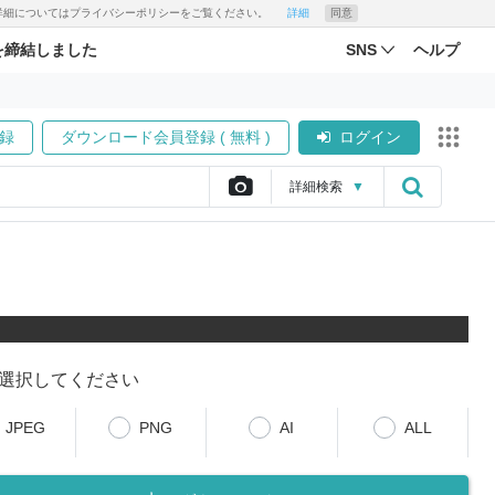
す。詳細についてはプライバシーポリシーをご覧ください。
詳細
同意
を締結しました
SNS
ヘルプ
録
ダウンロード会員登録 ( 無料 )
ログイン
詳細
検索
▼
選択してください
JPEG
PNG
AI
ALL