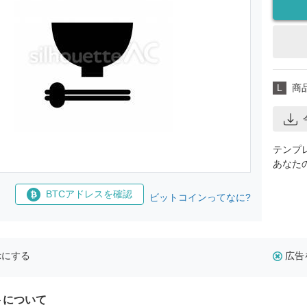
L
商
テンプ
あなた
BTCアドレスを確認
ビットコインってなに?
示にする
広告
トについて