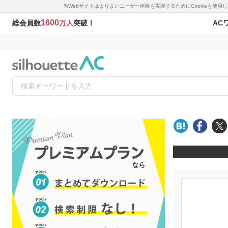
当Webサイトはよりよいユーザー体験を実現するためにCookieを使
1600
AC
総会員数
万人
突破！