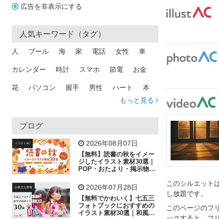
広告を非表示にする
人気キーワード（タグ）
人
プール
海
家
電話
女性
車
カレンダー
時計
スマホ
節電
お金
花
パソコン
握手
男性
ハート
本
もっと見る
矢印
猫
手
メール
トラック
木
犬
吹き出し
カメラ
星
プレゼント
ブログ
飛行機
グラフ
ビル
魚
家族
書類
2026年08月07日
イラストAC
【無料】読書の秋をイメー
歩く
工場
会社
太陽
キラキラ
ジしたイラスト素材30選｜
POP・おたより・掲示物に
おすすめ
人物
虫眼鏡
花火
電車
ビジネス
このシルエットは
2026年07月28日
お役立ち情報
し放題です。
子供
作業員
葉
相談
ピクトグラム
【無料でかわいく】七五三
フォトブックにおすすめの
このページのフ
イラスト素材30選｜和風の
ックすると、フ