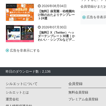
飾り付け素材が揃う
2026年08月04日
会員登録がまだ
テンプレート
【無料】保育園・幼稚園向
け秋のおたよりテンプレー
広告を非表
ト24選
2026年07月30日
デザイン
【無料】X（Twitter）ヘッ
ダーテンプレート30選｜か
わいい・シンプルなどデザ
イン別に紹介
広告を非表示にする
昨日のダウンロード数：2,136
シルエットについて
会員登録
シルエットとは
無料会員登録
運営会社
プレミアム会員登録
個人情報保護方針