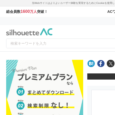
当Webサイトはよりよいユーザー体験を実現するためにCookieを使
1600
AC
総会員数
万人
突破！