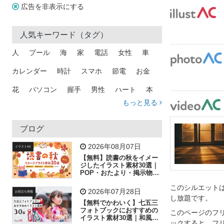
広告を非表示にする
人気キーワード（タグ）
人
プール
海
家
電話
女性
車
カレンダー
時計
スマホ
節電
お金
花
パソコン
握手
男性
ハート
本
もっと見る
矢印
猫
手
メール
トラック
木
犬
吹き出し
カメラ
星
プレゼント
ブログ
飛行機
グラフ
ビル
魚
家族
書類
2026年08月07日
イラストAC
【無料】読書の秋をイメー
歩く
工場
会社
太陽
キラキラ
ジしたイラスト素材30選｜
POP・おたより・掲示物に
おすすめ
人物
虫眼鏡
花火
電車
ビジネス
このシルエットは
2026年07月28日
お役立ち情報
し放題です。
子供
作業員
葉
相談
ピクトグラム
【無料でかわいく】七五三
フォトブックにおすすめの
このページのフ
イラスト素材30選｜和風の
ックすると、フ