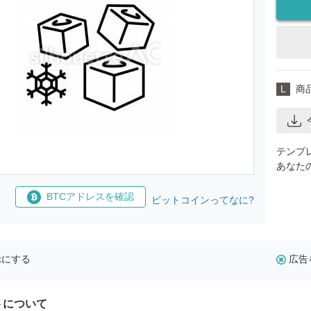
L
商
テンプ
あなた
BTCアドレスを確認
ビットコインってなに?
示にする
広告
トについて