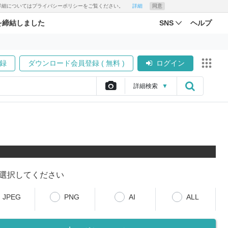
す。詳細についてはプライバシーポリシーをご覧ください。
詳細
同意
を締結しました
SNS
ヘルプ
録
ダウンロード会員登録 ( 無料 )
ログイン
詳細
検索
▼
選択してください
JPEG
PNG
AI
ALL