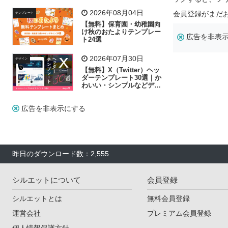
飾り付け素材が揃う
2026年08月04日
会員登録がまだ
テンプレート
【無料】保育園・幼稚園向
け秋のおたよりテンプレー
広告を非表
ト24選
2026年07月30日
デザイン
【無料】X（Twitter）ヘッ
ダーテンプレート30選｜か
わいい・シンプルなどデザ
イン別に紹介
広告を非表示にする
昨日のダウンロード数：2,555
シルエットについて
会員登録
シルエットとは
無料会員登録
運営会社
プレミアム会員登録
個人情報保護方針