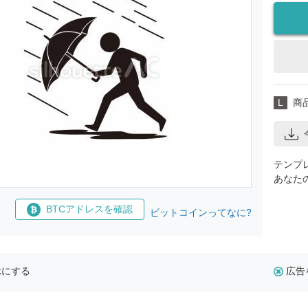
L
商
テンプ
あなた
BTCアドレスを確認
ビットコインってなに?
示にする
広告