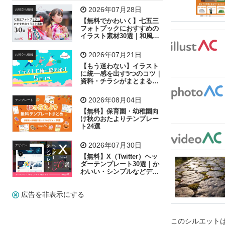
飛行機
グラフ
ビル
魚
家族
書類
2026年07月28日
お役立ち情報
【無料でかわいく】七五三
歩く
工場
会社
太陽
キラキラ
フォトブックにおすすめの
イラスト素材30選｜和風の
飾り付け素材が揃う
人物
虫眼鏡
花火
電車
ビジネス
2026年07月21日
お役立ち情報
子供
作業員
葉
相談
ピクトグラム
【もう迷わない】イラスト
に統一感を出す5つのコツ｜
資料・チラシがまとまるフ
リー素材の選び方
2026年08月04日
テンプレート
【無料】保育園・幼稚園向
け秋のおたよりテンプレー
ト24選
2026年07月30日
デザイン
【無料】X（Twitter）ヘッ
ダーテンプレート30選｜か
わいい・シンプルなどデザ
イン別に紹介
広告を非表示にする
このシルエットは