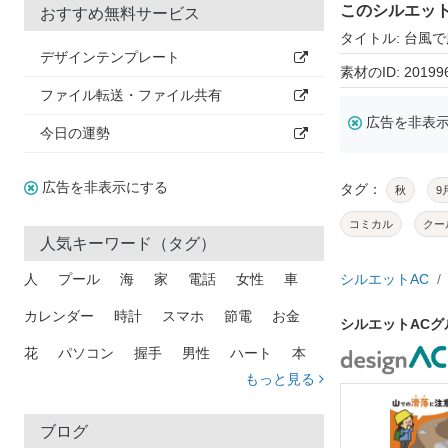
このシルエッ
おすすめ無料サービス
タイトル: 台風
デザインテンプレート
素材のID: 20199
ファイル転送・ファイル共有
広告を非表
今日の運勢
広告を非表示にする
タグ：
秋
9
コミカル
クー
人気キーワード（タグ）
人
プール
海
家
電話
女性
車
シルエットAC
カレンダー
時計
スマホ
節電
お金
シルエットAC
花
パソコン
握手
男性
ハート
本
もっと見る
矢印
猫
手
メール
トラック
木
犬
吹き出し
カメラ
星
プレゼント
ブログ