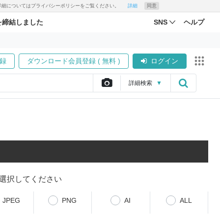
す。詳細についてはプライバシーポリシーをご覧ください。
詳細
同意
を締結しました
SNS
ヘルプ
録
ダウンロード会員登録 ( 無料 )
ログイン
詳細
検索
▼
選択してください
JPEG
PNG
AI
ALL