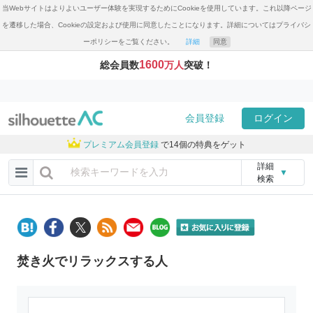
当Webサイトはよりよいユーザー体験を実現するためにCookieを使用しています。これ以降ページ
を遷移した場合、Cookieの設定および使用に同意したことになります。詳細についてはプライバシ
ーポリシーをご覧ください。
詳細
同意
1600
総会員数
万人
突破！
会員登録
ログイン
プレミアム会員登録
で14個の特典をゲット
詳細
▼
検索
焚き火でリラックスする人