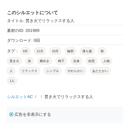
このシルエットについて
タイトル: 焚き火でリラックスする人
素材のID: 201989
ダウンロード: 0回
タグ：
9月
11月
10月
輪郭
落ち葉
秋
焚き火
炎
横向き
椅子
全身
休憩
人物
人
リラックス
シンプル
やわらかい
あたたかい
1人
シルエットAC
焚き火でリラックスする人
広告を非表示にする