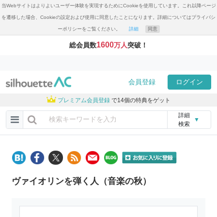
当Webサイトはよりよいユーザー体験を実現するためにCookieを使用しています。これ以降ページ
を遷移した場合、Cookieの設定および使用に同意したことになります。詳細についてはプライバシ
ーポリシーをご覧ください。
詳細
同意
1600
総会員数
万人
突破！
会員登録
ログイン
プレミアム会員登録
で14個の特典をゲット
詳細
▼
検索
ヴァイオリンを弾く人（音楽の秋）