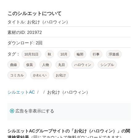
このシルエットについて
タイトル: お化け（ハロウィン）
素材のID: 201972
ダウンロード: 2回
タグ：
10月31日
秋
10月
輪郭
行事
浮遊感
曲線
仮装
人物
丸目
ハロウィン
シンプル
コミカル
かわいい
お化け
シルエットAC
お化け（ハロウィン）
広告を非表示にする
シルエットACグループサイトの「お化け（ハロウィン）」の関
連検索結果
（同じアカウントで無料ダウンロードできます）