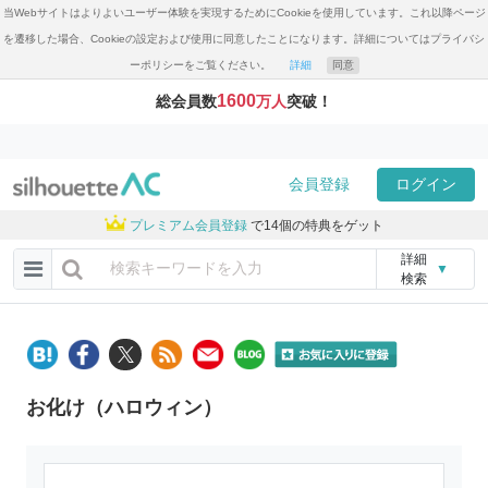
当Webサイトはよりよいユーザー体験を実現するためにCookieを使用しています。これ以降ページ
を遷移した場合、Cookieの設定および使用に同意したことになります。詳細についてはプライバシ
ーポリシーをご覧ください。
詳細
同意
1600
総会員数
万人
突破！
会員登録
ログイン
プレミアム会員登録
で14個の特典をゲット
詳細
▼
検索
お化け（ハロウィン）