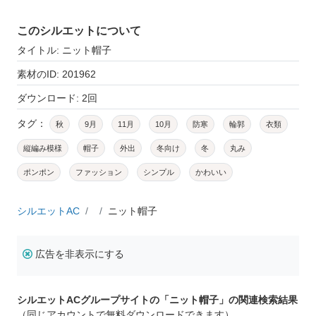
このシルエットについて
タイトル: ニット帽子
素材のID: 201962
ダウンロード: 2回
タグ：
秋
9月
11月
10月
防寒
輪郭
衣類
縦編み模様
帽子
外出
冬向け
冬
丸み
ポンポン
ファッション
シンプル
かわいい
シルエットAC
ニット帽子
広告を非表示にする
シルエットACグループサイトの「ニット帽子」の関連検索結果
（同じアカウントで無料ダウンロードできます）