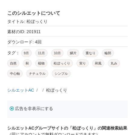
このシルエットについて
タイトル: 松ぼっくり
素材のID: 201911
ダウンロード: 4回
タグ：
9月
11月
10月
鱗片
重なり
輪郭
自然
秋
植物
松ぼっくり
実り
和風
丸み
中心軸
ナチュラル
シンプル
シルエットAC
松ぼっくり
広告を非表示にする
シルエットACグループサイトの「松ぼっくり」の関連検索結果
（同じアカウントで無料ダウンロードできます）