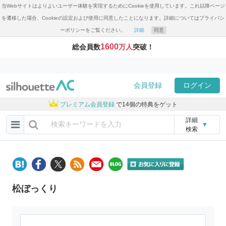
当Webサイトはよりよいユーザー体験を実現するためにCookieを使用しています。これ以降ページ
を遷移した場合、Cookieの設定および使用に同意したことになります。詳細についてはプライバシ
ーポリシーをご覧ください。
詳細
同意
1600
総会員数
万人
突破！
会員登録
ログイン
プレミアム会員登録
で14個の特典をゲット
詳細
▼
検索
松ぼっくり