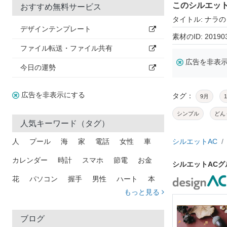
このシルエッ
おすすめ無料サービス
タイトル: ナラ
デザインテンプレート
素材のID: 20190
ファイル転送・ファイル共有
広告を非表
今日の運勢
広告を非表示にする
タグ：
9月
シンプル
どん
人気キーワード（タグ）
人
プール
海
家
電話
女性
車
シルエットAC
カレンダー
時計
スマホ
節電
お金
シルエットAC
花
パソコン
握手
男性
ハート
本
もっと見る
矢印
猫
手
メール
トラック
木
犬
吹き出し
カメラ
星
プレゼント
ブログ