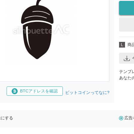
L
商
テンプ
あなた
BTCアドレスを確認
ビットコインってなに?
示にする
広告