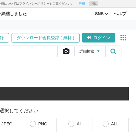
す。詳細についてはプライバシーポリシーをご覧ください。
詳細
同意
を締結しました
SNS
ヘルプ
録
ダウンロード会員登録 ( 無料 )
ログイン
詳細
検索
▼
選択してください
JPEG
PNG
AI
ALL