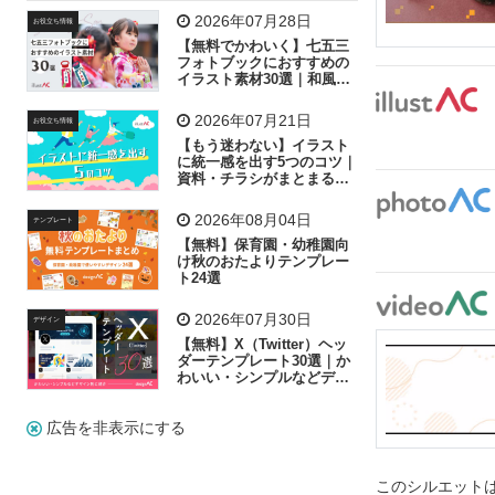
飛行機
グラフ
ビル
魚
家族
書類
2026年07月28日
お役立ち情報
【無料でかわいく】七五三
歩く
工場
会社
太陽
キラキラ
フォトブックにおすすめの
イラスト素材30選｜和風の
飾り付け素材が揃う
人物
虫眼鏡
花火
電車
ビジネス
2026年07月21日
お役立ち情報
子供
作業員
葉
相談
ピクトグラム
【もう迷わない】イラスト
に統一感を出す5つのコツ｜
資料・チラシがまとまるフ
リー素材の選び方
2026年08月04日
テンプレート
【無料】保育園・幼稚園向
け秋のおたよりテンプレー
ト24選
2026年07月30日
デザイン
【無料】X（Twitter）ヘッ
ダーテンプレート30選｜か
わいい・シンプルなどデザ
イン別に紹介
広告を非表示にする
このシルエットは