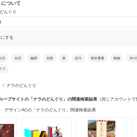
トについて
のどんぐり
3
示にする
11月
10月
輪郭
自然
秋
殻斗
樹木要素
植物
木の
ぐり
ナラのどんぐり
グループサイトの「ナラのどんぐり」の関連検索結果
（同じアカウントで
デザインACの「ナラのどんぐり」関連検索結果