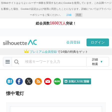
当Webサイトはよりよいユーザー体験を実現するためにCookieを使用しています。これ以降ページ
を遷移した場合、Cookieの設定および使用に同意したことになります。詳細についてはプライバシ
ーポリシーをご覧ください。
詳細
同意
1600
総会員数
万人
突破！
会員登録
ログイン
プレミアム会員登録
で14個の特典をゲット
詳細
▼
検索
懐中電灯