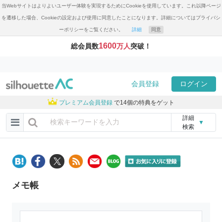
当Webサイトはよりよいユーザー体験を実現するためにCookieを使用しています。これ以降ページ
を遷移した場合、Cookieの設定および使用に同意したことになります。詳細についてはプライバシ
ーポリシーをご覧ください。
詳細
同意
1600
総会員数
万人
突破！
会員登録
ログイン
プレミアム会員登録
で14個の特典をゲット
詳細
▼
検索
メモ帳