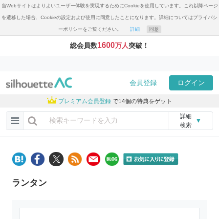
当Webサイトはよりよいユーザー体験を実現するためにCookieを使用しています。これ以降ページ
を遷移した場合、Cookieの設定および使用に同意したことになります。詳細についてはプライバシ
ーポリシーをご覧ください。
詳細
同意
1600
総会員数
万人
突破！
会員登録
ログイン
プレミアム会員登録
で14個の特典をゲット
詳細
▼
検索
ランタン