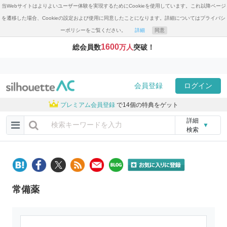
当Webサイトはよりよいユーザー体験を実現するためにCookieを使用しています。これ以降ページ
を遷移した場合、Cookieの設定および使用に同意したことになります。詳細についてはプライバシ
ーポリシーをご覧ください。
詳細
同意
1600
総会員数
万人
突破！
会員登録
ログイン
プレミアム会員登録
で14個の特典をゲット
詳細
▼
検索
常備薬