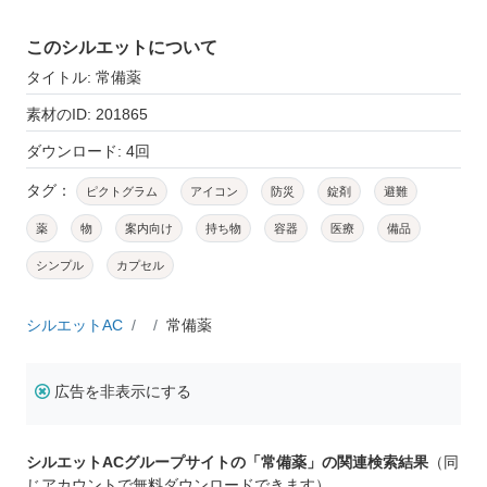
このシルエットについて
タイトル: 常備薬
素材のID: 201865
ダウンロード: 4回
タグ：
ピクトグラム
アイコン
防災
錠剤
避難
薬
物
案内向け
持ち物
容器
医療
備品
シンプル
カプセル
シルエットAC
常備薬
広告を非表示にする
シルエットACグループサイトの「常備薬」の関連検索結果
（同
じアカウントで無料ダウンロードできます）