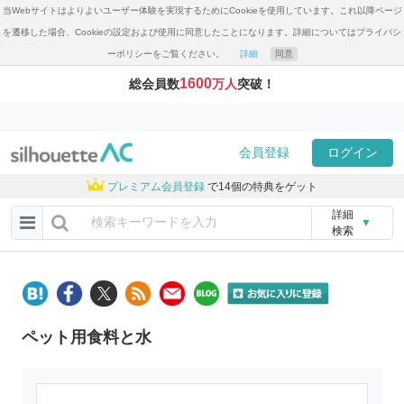
当Webサイトはよりよいユーザー体験を実現するためにCookieを使用しています。これ以降ページ
を遷移した場合、Cookieの設定および使用に同意したことになります。詳細についてはプライバシ
ーポリシーをご覧ください。
詳細
同意
1600
総会員数
万人
突破！
会員登録
ログイン
プレミアム会員登録
で14個の特典をゲット
詳細
▼
検索
ペット用食料と水