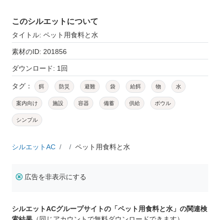
このシルエットについて
タイトル: ペット用食料と水
素材のID: 201856
ダウンロード: 1回
タグ：
餌
防災
避難
袋
給餌
物
水
案内向け
施設
容器
備蓄
供給
ボウル
シンプル
シルエットAC
ペット用食料と水
広告を非表示にする
シルエットACグループサイトの「ペット用食料と水」の関連検
索結果
（同じアカウントで無料ダウンロードできます）