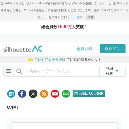
当Webサイトはよりよいユーザー体験を実現するためにCookieを使用しています。これ以降ページ
を遷移した場合、Cookieの設定および使用に同意したことになります。詳細についてはプライバシ
ーポリシーをご覧ください。
詳細
同意
1600
総会員数
万人
突破！
会員登録
ログイン
プレミアム会員登録
で14個の特典をゲット
詳細
▼
検索
WIFI