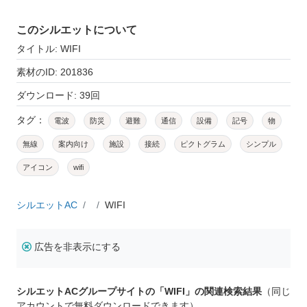
このシルエットについて
タイトル: WIFI
素材のID: 201836
ダウンロード: 39回
タグ：
電波
防災
避難
通信
設備
記号
物
無線
案内向け
施設
接続
ピクトグラム
シンプル
アイコン
wifi
シルエットAC
WIFI
広告を非表示にする
シルエットACグループサイトの「WIFI」の関連検索結果
（同じ
アカウントで無料ダウンロードできます）