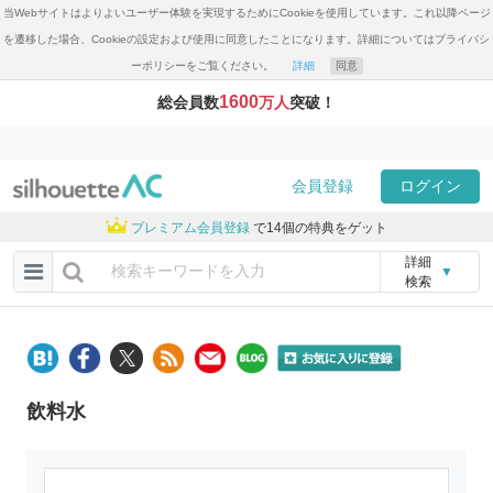
当Webサイトはよりよいユーザー体験を実現するためにCookieを使用しています。これ以降ページ
を遷移した場合、Cookieの設定および使用に同意したことになります。詳細についてはプライバシ
ーポリシーをご覧ください。
詳細
同意
1600
総会員数
万人
突破！
会員登録
ログイン
プレミアム会員登録
で14個の特典をゲット
詳細
▼
検索
飲料水