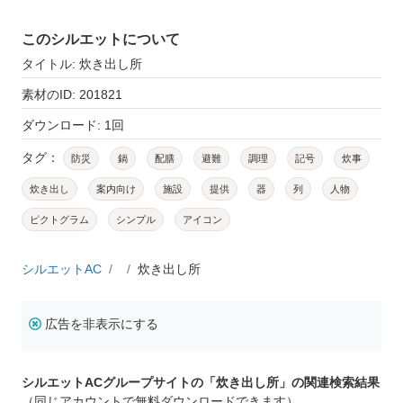
このシルエットについて
タイトル: 炊き出し所
素材のID: 201821
ダウンロード: 1回
タグ：
防災
鍋
配膳
避難
調理
記号
炊事
炊き出し
案内向け
施設
提供
器
列
人物
ピクトグラム
シンプル
アイコン
シルエットAC
炊き出し所
広告を非表示にする
シルエットACグループサイトの「炊き出し所」の関連検索結果
（同じアカウントで無料ダウンロードできます）