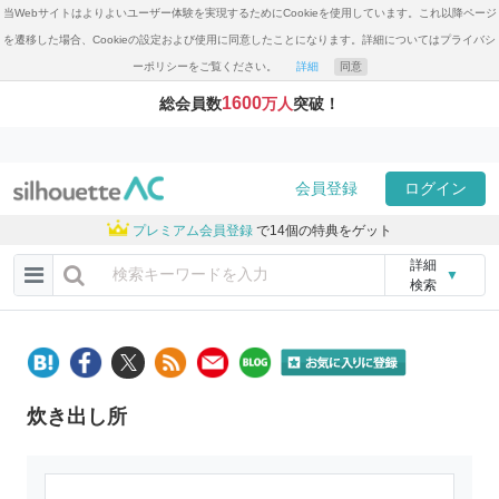
当Webサイトはよりよいユーザー体験を実現するためにCookieを使用しています。これ以降ページ
を遷移した場合、Cookieの設定および使用に同意したことになります。詳細についてはプライバシ
ーポリシーをご覧ください。
詳細
同意
1600
総会員数
万人
突破！
会員登録
ログイン
プレミアム会員登録
で14個の特典をゲット
詳細
▼
検索
炊き出し所