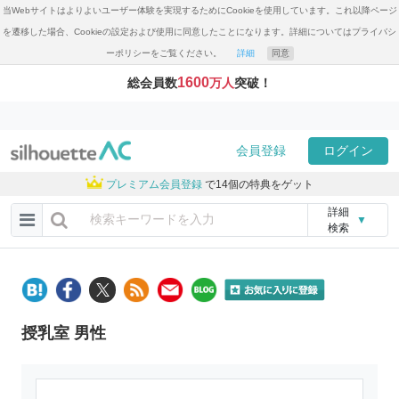
当Webサイトはよりよいユーザー体験を実現するためにCookieを使用しています。これ以降ページ
を遷移した場合、Cookieの設定および使用に同意したことになります。詳細についてはプライバシ
ーポリシーをご覧ください。
詳細
同意
1600
総会員数
万人
突破！
会員登録
ログイン
プレミアム会員登録
で14個の特典をゲット
詳細
▼
検索
授乳室 男性