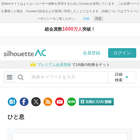
当Webサイトはよりよいユーザー体験を実現するためにCookieを使用しています。これ以降ページ
を遷移した場合、Cookieの設定および使用に同意したことになります。詳細についてはプライバシ
ーポリシーをご覧ください。
詳細
同意
1600
総会員数
万人
突破！
会員登録
ログイン
プレミアム会員登録
で14個の特典をゲット
詳細
▼
検索
ひと息