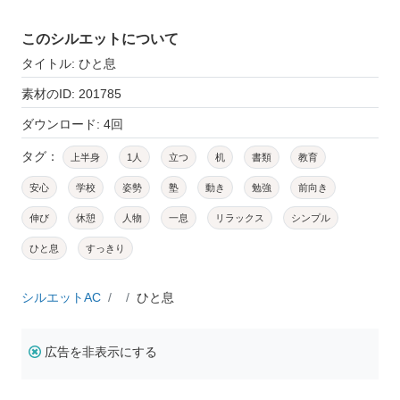
このシルエットについて
タイトル: ひと息
素材のID: 201785
ダウンロード: 4回
タグ：
上半身
1人
立つ
机
書類
教育
安心
学校
姿勢
塾
動き
勉強
前向き
伸び
休憩
人物
一息
リラックス
シンプル
ひと息
すっきり
シルエットAC
ひと息
広告を非表示にする