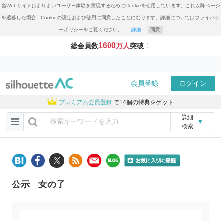
当Webサイトはよりよいユーザー体験を実現するためにCookieを使用しています。これ以降ページ
を遷移した場合、Cookieの設定および使用に同意したことになります。詳細についてはプライバシ
ーポリシーをご覧ください。
詳細
同意
1600
総会員数
万人
突破！
会員登録
ログイン
プレミアム会員登録
で14個の特典をゲット
詳細
▼
検索
公示 女の子