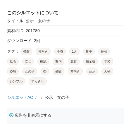
このシルエットについて
タイトル: 公示 女の子
素材のID: 201780
ダウンロード: 2回
タグ：
横顔
横向き
全身
1人
集中
長袖
見る
立つ
確認
案内
教育
掲示板
学校
姿勢
女の子
塾
受験
前向き
公示
人物
シンプル
すっきり
シルエットAC
公示 女の子
広告を非表示にする