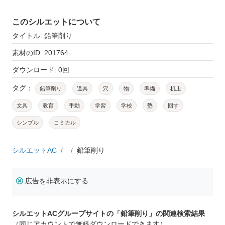
このシルエットについて
タイトル: 鉛筆削り
素材のID: 201764
ダウンロード: 0回
タグ：
鉛筆削り
道具
穴
物
準備
机上
文具
教育
手動
学習
学校
塾
回す
シンプル
コミカル
シルエットAC
鉛筆削り
広告を非表示にする
シルエットACグループサイトの「鉛筆削り」の関連検索結果
（同じアカウントで無料ダウンロードできます）