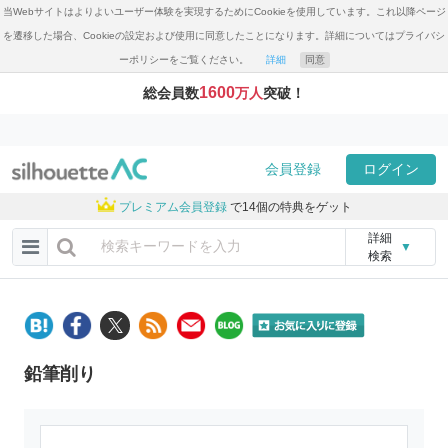
当Webサイトはよりよいユーザー体験を実現するためにCookieを使用しています。これ以降ページ
を遷移した場合、Cookieの設定および使用に同意したことになります。詳細についてはプライバシ
ーポリシーをご覧ください。
詳細
同意
1600
総会員数
万人
突破！
会員登録
ログイン
プレミアム会員登録
で14個の特典をゲット
詳細
▼
検索
鉛筆削り