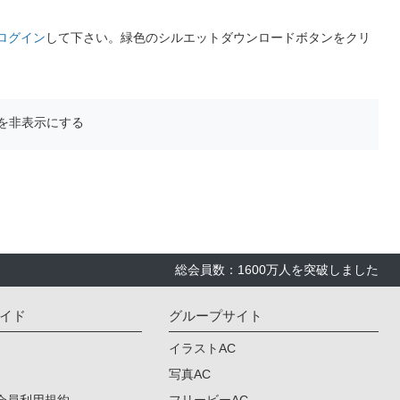
ログイン
して下さい。緑色のシルエットダウンロードボタンをクリ
を非表示にする
総会員数：1600万人を突破しました
イド
グループサイト
イラストAC
写真AC
会員利用規約
フリービーAC