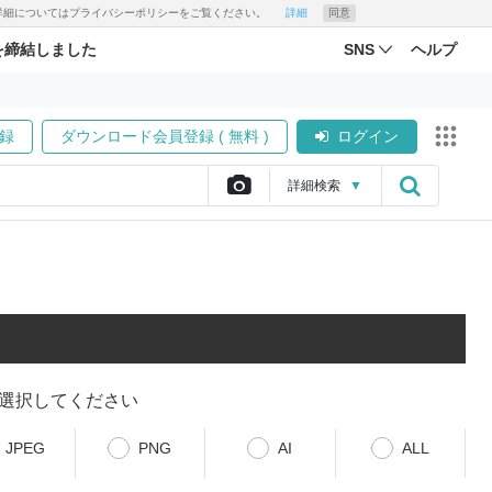
す。詳細についてはプライバシーポリシーをご覧ください。
詳細
同意
を締結しました
SNS
ヘルプ
録
ダウンロード会員登録 ( 無料 )
ログイン
詳細
検索
▼
選択してください
JPEG
PNG
AI
ALL