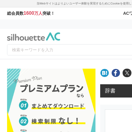
当Webサイトはよりよいユーザー体験を実現するためにCookieを使
1600
AC
総会員数
万人
突破！
辞書