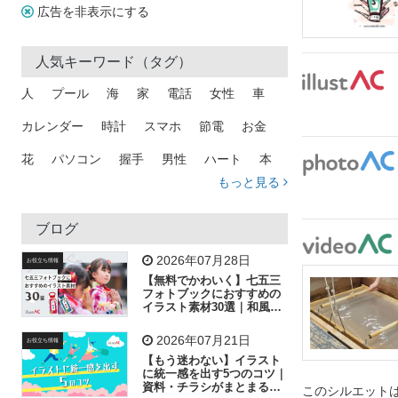
広告を非表示にする
人気キーワード（タグ）
人
プール
海
家
電話
女性
車
カレンダー
時計
スマホ
節電
お金
花
パソコン
握手
男性
ハート
本
もっと見る
矢印
猫
手
メール
トラック
木
犬
吹き出し
カメラ
星
プレゼント
ブログ
飛行機
グラフ
ビル
魚
家族
書類
2026年07月28日
お役立ち情報
【無料でかわいく】七五三
歩く
工場
会社
太陽
キラキラ
フォトブックにおすすめの
イラスト素材30選｜和風の
飾り付け素材が揃う
人物
虫眼鏡
花火
電車
ビジネス
2026年07月21日
お役立ち情報
子供
作業員
葉
相談
ピクトグラム
【もう迷わない】イラスト
に統一感を出す5つのコツ｜
資料・チラシがまとまるフ
このシルエットは