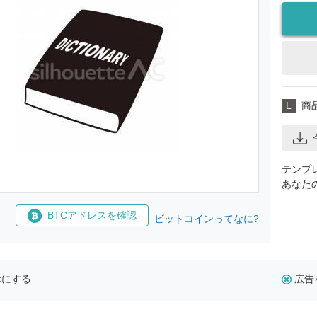
L
商
テンプ
あなた
BTCアドレスを確認
ビットコインってなに?
示にする
広告