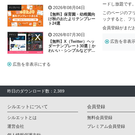
リー素材の選び方
ードし放題です
2026年08月04日
テンプレート
このページのフ
【無料】保育園・幼稚園向
け秋のおたよりテンプレー
ックすると、フ
ト24選
会員登録がまだ
2026年07月30日
デザイン
広告を非表
【無料】X（Twitter）ヘッ
ダーテンプレート30選｜か
わいい・シンプルなどデザ
イン別に紹介
広告を非表示にする
昨日のダウンロード数：2,389
シルエットについて
会員登録
シルエットとは
無料会員登録
運営会社
プレミアム会員登録
個人情報保護方針