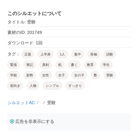
このシルエットについて
タイトル: 受験
素材のID: 201749
ダウンロード: 1回
タグ：
正面
上半身
1人
集中
長袖
試験
緊張
筆記
真剣
机
書く
教育
学生
学校
姿勢
女性
女子
女の子
塾
受験
前向き
人物
シンプル
すっきり
シルエットAC
受験
広告を非表示にする