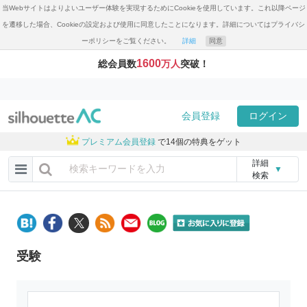
当Webサイトはよりよいユーザー体験を実現するためにCookieを使用しています。これ以降ページ
を遷移した場合、Cookieの設定および使用に同意したことになります。詳細についてはプライバシ
ーポリシーをご覧ください。
詳細
同意
1600
総会員数
万人
突破！
会員登録
ログイン
プレミアム会員登録
で14個の特典をゲット
詳細
▼
検索
受験