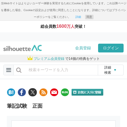
当Webサイトはよりよいユーザー体験を実現するためにCookieを使用しています。これ以降ページ
を遷移した場合、Cookieの設定および使用に同意したことになります。詳細についてはプライバシ
ーポリシーをご覧ください。
詳細
同意
1600
総会員数
万人
突破！
会員登録
ログイン
プレミアム会員登録
で14個の特典をゲット
詳細
▼
検索
筆記試験 正面