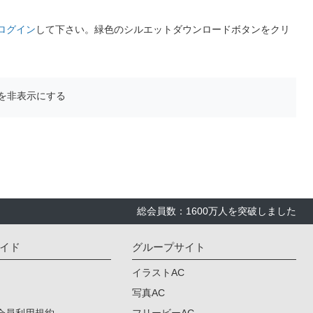
ログイン
して下さい。緑色のシルエットダウンロードボタンをクリ
を非表示にする
総会員数：1600万人を突破しました
イド
グループサイト
イラストAC
写真AC
会員利用規約
フリービーAC