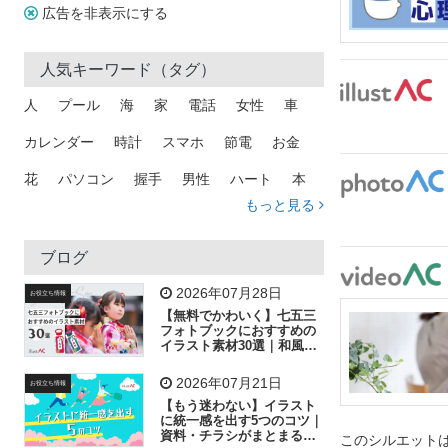
広告を非表示にする
人気キーワード（タグ）
人
プール
海
家
電話
女性
車
カレンダー
時計
スマホ
節電
お金
花
パソコン
握手
男性
ハート
本
もっと見る
矢印
猫
手
メール
トラック
木
犬
吹き出し
カメラ
星
プレゼント
ブログ
飛行機
グラフ
ビル
魚
家族
書類
2026年07月28日
お役立ち情報
【無料でかわいく】七五三
歩く
工場
会社
太陽
キラキラ
フォトブックにおすすめの
イラスト素材30選｜和風の
飾り付け素材が揃う
人物
虫眼鏡
花火
電車
ビジネス
2026年07月21日
お役立ち情報
子供
作業員
葉
相談
ピクトグラム
【もう迷わない】イラスト
に統一感を出す5つのコツ｜
資料・チラシがまとまるフ
このシルエットは