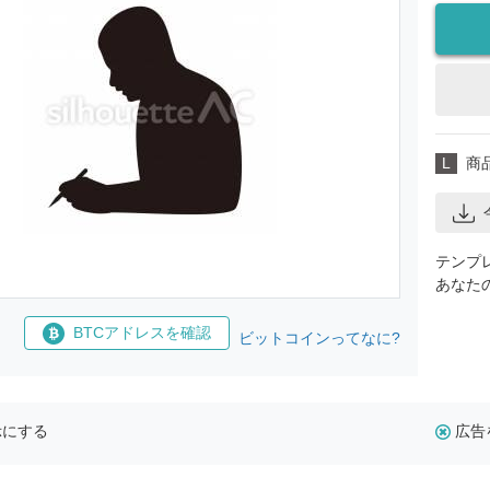
L
商
テンプ
あなた
BTCアドレスを確認
ビットコインってなに?
示にする
広告