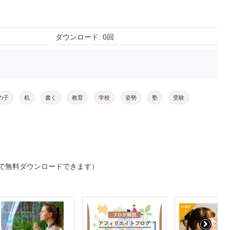
ダウンロード: 0回
の子
机
書く
教育
学校
姿勢
塾
受験
で無料ダウンロードできます）