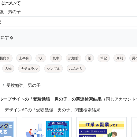
トについて
勉強 男の子
2
示にする
横向き
上半身
1人
集中
試験前
紙
筆記
真剣
男
人物
ナチュラル
シンプル
ふんわり
受験勉強 男の子
グループサイトの「受験勉強 男の子」の関連検索結果
（同じアカウント
デザインACの「受験勉強 男の子」関連検索結果