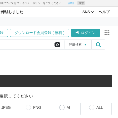
す。詳細についてはプライバシーポリシーをご覧ください。
詳細
同意
を締結しました
SNS
ヘルプ
録
ダウンロード会員登録 ( 無料 )
ログイン
詳細
検索
▼
選択してください
JPEG
PNG
AI
ALL