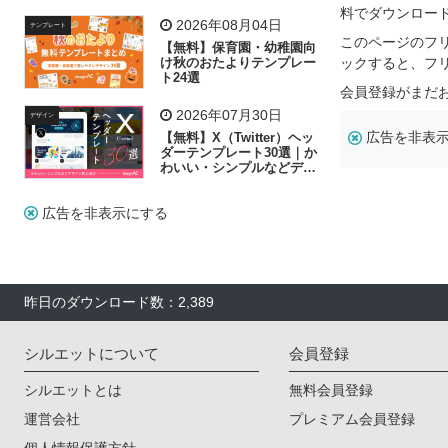
リー素材の選び方
料でダウンロー
2026年08月04日
テンプレート
このページのフ
【無料】保育園・幼稚園向
け秋のおたよりテンプレー
ックすると、フ
ト24選
会員登録がまだ
2026年07月30日
デザイン
広告を非表
【無料】X（Twitter）ヘッ
ダーテンプレート30選｜か
わいい・シンプルなどデザ
イン別に紹介
広告を非表示にする
昨日のダウンロード数：2,389
シルエットについて
会員登録
シルエットとは
無料会員登録
運営会社
プレミアム会員登録
個人情報保護方針