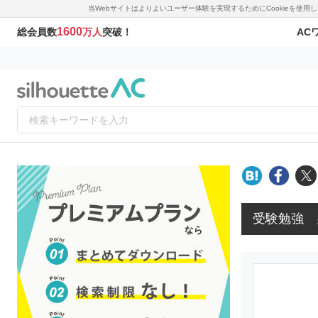
当Webサイトはよりよいユーザー体験を実現するためにCookieを使
1600
AC
総会員数
万人
突破！
受験勉強 