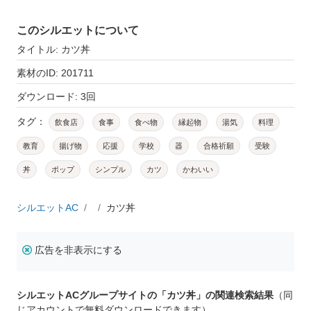
このシルエットについて
タイトル: カツ丼
素材のID: 201711
ダウンロード: 3回
タグ：
飲食店
食事
食べ物
縁起物
湯気
料理
教育
揚げ物
応援
学校
器
合格祈願
受験
丼
ポップ
シンプル
カツ
かわいい
シルエットAC
カツ丼
広告を非表示にする
シルエットACグループサイトの「カツ丼」の関連検索結果
（同
じアカウントで無料ダウンロードできます）