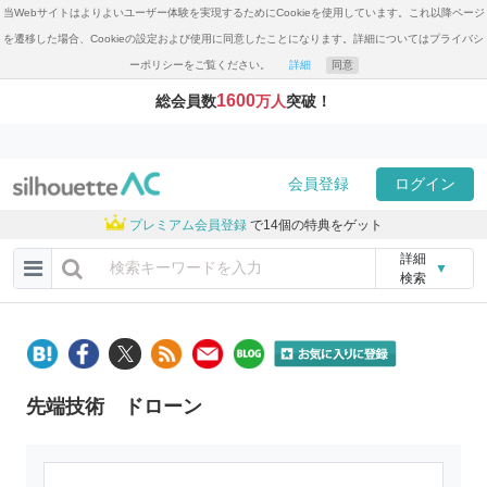
当Webサイトはよりよいユーザー体験を実現するためにCookieを使用しています。これ以降ページ
を遷移した場合、Cookieの設定および使用に同意したことになります。詳細についてはプライバシ
ーポリシーをご覧ください。
詳細
同意
1600
総会員数
万人
突破！
会員登録
ログイン
プレミアム会員登録
で14個の特典をゲット
詳細
▼
検索
先端技術 ドローン