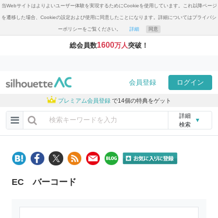
当Webサイトはよりよいユーザー体験を実現するためにCookieを使用しています。これ以降ページ
を遷移した場合、Cookieの設定および使用に同意したことになります。詳細についてはプライバシ
ーポリシーをご覧ください。
詳細
同意
1600
総会員数
万人
突破！
会員登録
ログイン
プレミアム会員登録
で14個の特典をゲット
詳細
▼
検索
EC バーコード