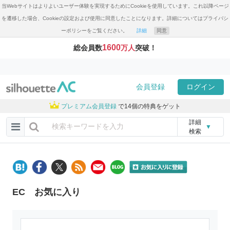
当Webサイトはよりよいユーザー体験を実現するためにCookieを使用しています。これ以降ページ
を遷移した場合、Cookieの設定および使用に同意したことになります。詳細についてはプライバシ
ーポリシーをご覧ください。
詳細
同意
1600
総会員数
万人
突破！
会員登録
ログイン
プレミアム会員登録
で14個の特典をゲット
詳細
▼
検索
EC お気に入り