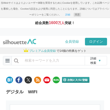
当Webサイトはよりよいユーザー体験を実現するためにCookieを使用しています。これ以降ページ
を遷移した場合、Cookieの設定および使用に同意したことになります。詳細についてはプライバシ
ーポリシーをご覧ください。
詳細
同意
1600
総会員数
万人
突破！
会員登録
ログイン
プレミアム会員登録
で14個の特典をゲット
詳細
▼
検索
デジタル WIFI