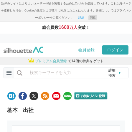
当Webサイトはよりよいユーザー体験を実現するためにCookieを使用しています。これ以降ページ
を遷移した場合、Cookieの設定および使用に同意したことになります。詳細についてはプライバシ
ーポリシーをご覧ください。
詳細
同意
1600
総会員数
万人
突破！
会員登録
ログイン
プレミアム会員登録
で14個の特典をゲット
詳細
▼
検索
基本 出社