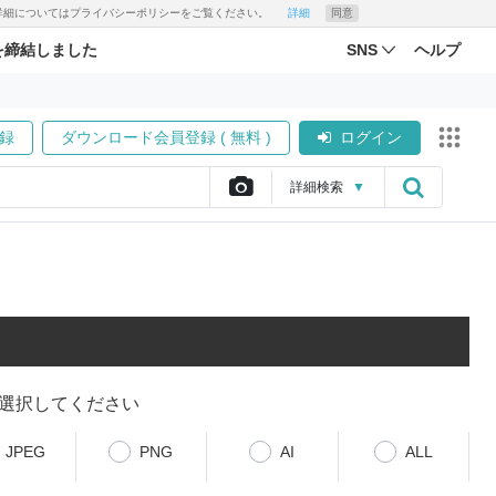
す。詳細についてはプライバシーポリシーをご覧ください。
詳細
同意
を締結しました
SNS
ヘルプ
録
ダウンロード会員登録 ( 無料 )
ログイン
詳細
検索
▼
選択してください
JPEG
PNG
AI
ALL