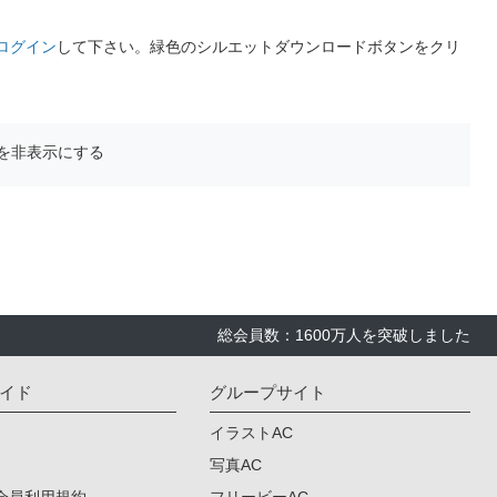
ログイン
して下さい。緑色のシルエットダウンロードボタンをクリ
を非表示にする
総会員数：1600万人を突破しました
イド
グループサイト
イラストAC
写真AC
会員利用規約
フリービーAC