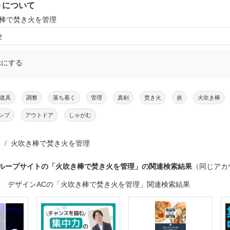
トについて
き棒で焚き火を管理
2
示にする
道具
調整
落ち着く
管理
真剣
焚き火
炎
火吹き棒
ンプ
アウトドア
しゃがむ
火吹き棒で焚き火を管理
グループサイトの「火吹き棒で焚き火を管理」の関連検索結果
（同じアカ
デザインACの「火吹き棒で焚き火を管理」関連検索結果