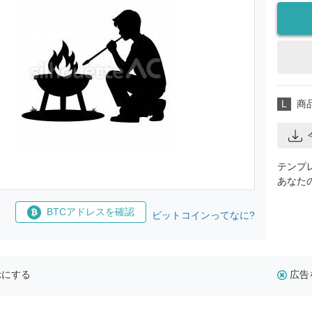
L
商
テンプ
あなた
BTCアドレスを確認
ビットコインってなに?
示にする
広告