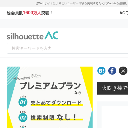
当Webサイトはよりよいユーザー体験を実現するためにCookieを使
1600
AC
総会員数
万人
突破！
火吹き棒で