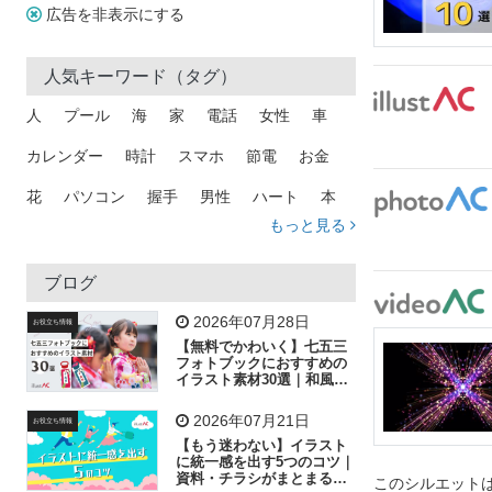
広告を非表示にする
人気キーワード（タグ）
人
プール
海
家
電話
女性
車
カレンダー
時計
スマホ
節電
お金
花
パソコン
握手
男性
ハート
本
もっと見る
矢印
猫
手
メール
トラック
木
犬
吹き出し
カメラ
星
プレゼント
ブログ
飛行機
グラフ
ビル
魚
家族
書類
2026年07月28日
お役立ち情報
【無料でかわいく】七五三
歩く
工場
会社
太陽
キラキラ
フォトブックにおすすめの
イラスト素材30選｜和風の
飾り付け素材が揃う
人物
虫眼鏡
花火
電車
ビジネス
2026年07月21日
お役立ち情報
子供
作業員
葉
相談
ピクトグラム
【もう迷わない】イラスト
に統一感を出す5つのコツ｜
資料・チラシがまとまるフ
このシルエットは