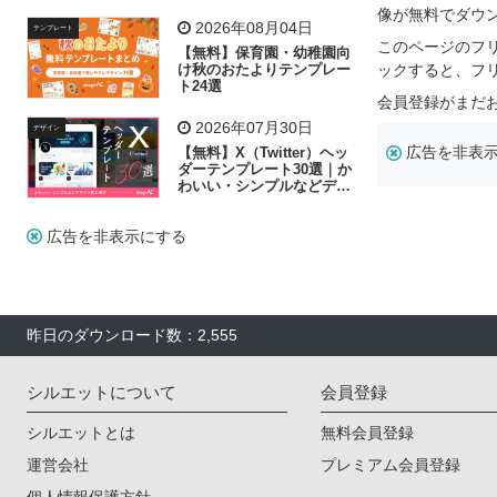
リー素材の選び方
像が無料でダウ
2026年08月04日
テンプレート
このページのフ
【無料】保育園・幼稚園向
け秋のおたよりテンプレー
ックすると、フ
ト24選
会員登録がまだ
2026年07月30日
デザイン
広告を非表
【無料】X（Twitter）ヘッ
ダーテンプレート30選｜か
わいい・シンプルなどデザ
イン別に紹介
広告を非表示にする
昨日のダウンロード数：2,555
シルエットについて
会員登録
シルエットとは
無料会員登録
運営会社
プレミアム会員登録
個人情報保護方針