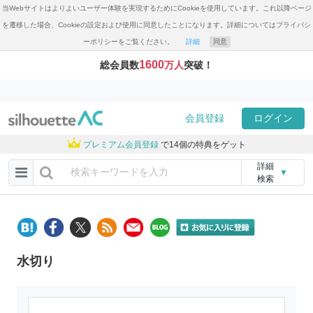
当Webサイトはよりよいユーザー体験を実現するためにCookieを使用しています。これ以降ページ
を遷移した場合、Cookieの設定および使用に同意したことになります。詳細についてはプライバシ
ーポリシーをご覧ください。
詳細
同意
1600
総会員数
万人
突破！
会員登録
ログイン
プレミアム会員登録
で14個の特典をゲット
詳細
▼
検索
水切り