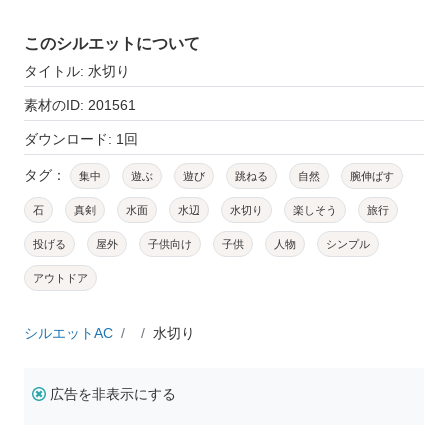
このシルエットについて
タイトル: 水切り
素材のID: 201561
ダウンロード: 1回
タグ：
集中
遊ぶ
遊び
跳ねる
自然
腕伸ばす
石
真剣
水面
水辺
水切り
楽しそう
旅行
投げる
屋外
子供向け
子供
人物
シンプル
アウトドア
シルエットAC
水切り
広告を非表示にする