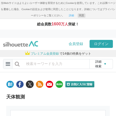
当Webサイトはよりよいユーザー体験を実現するためにCookieを使用しています。これ以降ページ
を遷移した場合、Cookieの設定および使用に同意したことになります。詳細についてはプライバシ
ーポリシーをご覧ください。
詳細
同意
1600
総会員数
万人
突破！
会員登録
ログイン
プレミアム会員登録
で14個の特典をゲット
詳細
▼
検索
天体観測