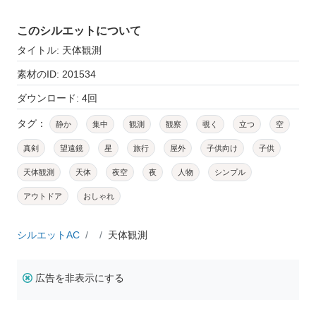
このシルエットについて
タイトル: 天体観測
素材のID: 201534
ダウンロード: 4回
タグ：
静か
集中
観測
観察
覗く
立つ
空
真剣
望遠鏡
星
旅行
屋外
子供向け
子供
天体観測
天体
夜空
夜
人物
シンプル
アウトドア
おしゃれ
シルエットAC
天体観測
広告を非表示にする