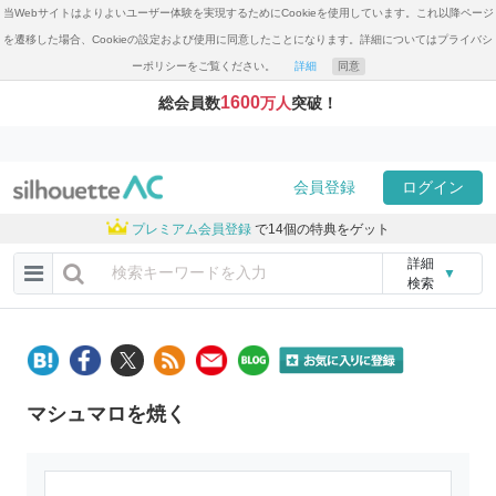
当Webサイトはよりよいユーザー体験を実現するためにCookieを使用しています。これ以降ページ
を遷移した場合、Cookieの設定および使用に同意したことになります。詳細についてはプライバシ
ーポリシーをご覧ください。
詳細
同意
1600
総会員数
万人
突破！
会員登録
ログイン
プレミアム会員登録
で14個の特典をゲット
詳細
▼
検索
マシュマロを焼く