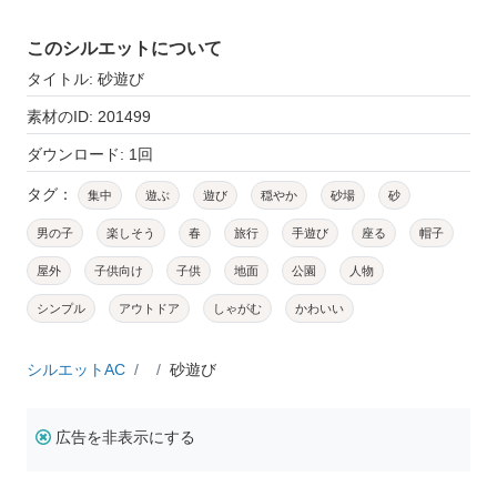
このシルエットについて
タイトル: 砂遊び
素材のID: 201499
ダウンロード: 1回
タグ：
集中
遊ぶ
遊び
穏やか
砂場
砂
男の子
楽しそう
春
旅行
手遊び
座る
帽子
屋外
子供向け
子供
地面
公園
人物
シンプル
アウトドア
しゃがむ
かわいい
シルエットAC
砂遊び
広告を非表示にする