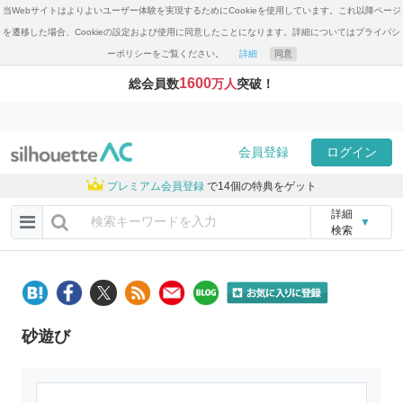
当Webサイトはよりよいユーザー体験を実現するためにCookieを使用しています。これ以降ページ
を遷移した場合、Cookieの設定および使用に同意したことになります。詳細についてはプライバシ
ーポリシーをご覧ください。
詳細
同意
1600
総会員数
万人
突破！
会員登録
ログイン
プレミアム会員登録
で14個の特典をゲット
詳細
▼
検索
砂遊び