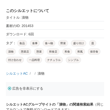
このシルエットについて
タイトル: 漬物
素材のID: 201453
ダウンロード: 6回
タグ：
食品
食事
食べ物
野菜
盛り付け
皿
漬物
惣菜店
惣菜
和食店
和食
和風
保存食
付け合わせ
一品料理
ナチュラル
シンプル
シルエットAC
漬物
広告を非表示にする
シルエットACグループサイトの「漬物」の関連検索結果
（同じ
アカウントで無料ダウンロードできます）