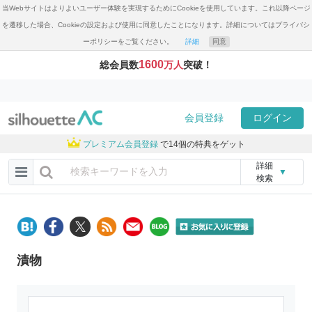
当Webサイトはよりよいユーザー体験を実現するためにCookieを使用しています。これ以降ページ
を遷移した場合、Cookieの設定および使用に同意したことになります。詳細についてはプライバシ
ーポリシーをご覧ください。
詳細
同意
1600
総会員数
万人
突破！
会員登録
ログイン
プレミアム会員登録
で14個の特典をゲット
詳細
▼
検索
漬物