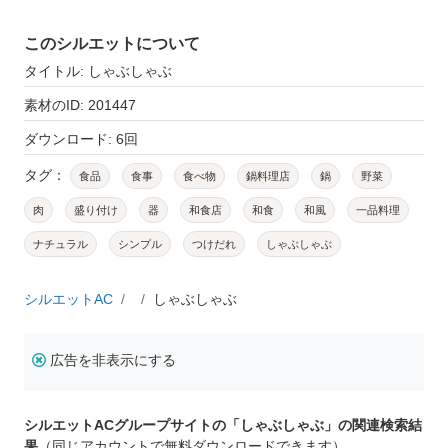
このシルエットについて
タイトル: しゃぶしゃぶ
素材のID: 201447
ダウンロード: 6回
タグ：
食品
食事
食べ物
鍋料理店
鍋
野菜
肉
盛り付け
器
和食店
和食
和風
一品料理
ナチュラル
シンプル
つけだれ
しゃぶしゃぶ
シルエットAC
しゃぶしゃぶ
広告を非表示にする
シルエットACグループサイトの「しゃぶしゃぶ」の関連検索結
果
（同じアカウントで無料ダウンロードできます）