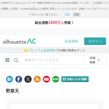
当Webサイトはよりよいユーザー体験を実現するためにCookieを使用しています。これ以降ページ
を遷移した場合、Cookieの設定および使用に同意したことになります。詳細についてはプライバシ
ーポリシーをご覧ください。
詳細
同意
1600
総会員数
万人
突破！
会員登録
ログイン
プレミアム会員登録
で14個の特典をゲット
詳細
▼
検索
野菜天