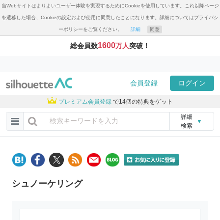
当Webサイトはよりよいユーザー体験を実現するためにCookieを使用しています。これ以降ページ
を遷移した場合、Cookieの設定および使用に同意したことになります。詳細についてはプライバシ
ーポリシーをご覧ください。
詳細
同意
1600
総会員数
万人
突破！
会員登録
ログイン
プレミアム会員登録
で14個の特典をゲット
詳細
▼
検索
シュノーケリング