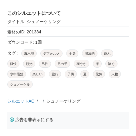
このシルエットについて
タイトル: シュノーケリング
素材のID: 201384
ダウンロード: 1回
タグ：
海水浴
デフォルメ
全身
開放的
遊ぶ
軽快
観光
男性
男の子
爽やか
海
泳ぐ
水中眼鏡
楽しい
旅行
子供
夏
元気
人物
シュノーケル
シルエットAC
シュノーケリング
広告を非表示にする