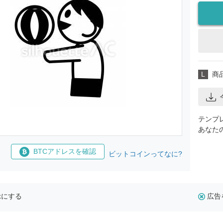
L
商
テンプ
あなた
BTCアドレスを確認
ビットコインってなに?
示にする
広告