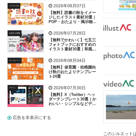
飛行機
グラフ
ビル
魚
家族
書類
2026年08月07日
イラストAC
【無料】読書の秋をイメー
歩く
工場
会社
太陽
キラキラ
ジしたイラスト素材30選｜
POP・おたより・掲示物に
おすすめ
人物
虫眼鏡
花火
電車
ビジネス
2026年07月28日
お役立ち情報
子供
作業員
葉
相談
ピクトグラム
【無料でかわいく】七五三
フォトブックにおすすめの
イラスト素材30選｜和風の
飾り付け素材が揃う
2026年08月04日
テンプレート
【無料】保育園・幼稚園向
け秋のおたよりテンプレー
ト24選
2026年07月30日
デザイン
【無料】X（Twitter）ヘッ
ダーテンプレート30選｜か
わいい・シンプルなどデザ
イン別に紹介
広告を非表示にする
このシルエットは