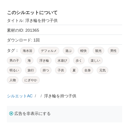
このシルエットについて
タイトル: 浮き輪を持つ子供
素材のID: 201365
ダウンロード: 1回
タグ：
海水浴
デフォルメ
遊ぶ
軽快
観光
男性
男の子
海
浮き輪
水遊び
歩く
楽しい
明るい
旅行
持つ
子供
夏
全身
元気
人物
にぎやか
シルエットAC
浮き輪を持つ子供
広告を非表示にする